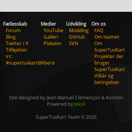
Fællesskab
Medier
Udvikling
Om os
Forum
YouTube
Modding
FAQ
Blog
Galleri
GitHub
Om teamet
Twitter / X
Plakater
SVN
Om
Tilføjelser
SuperTuxKart
irc:
Projekter der
#supertuxkart@libera
bruger
SuperTuxKart
Vilkår og
betingelser
Site designed by Jean-Manuel Clémençon & Konstin
Powered by
Jekyll
SuperTuxKart Team © 2026