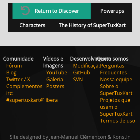
Return to Discover
Powerups
Characters
The History of SuperTuxKart
Comunidade
Vídeos e
Desenvolvimento
Quem somos
Fórum
Imagens
Modificação
Perguntas
Blog
YouTube
GitHub
Frequentes
Twitter / X
Galeria
SVN
Nossa equipe
Complementos
Posters
Sobre o
irc:
SuperTuxKart
#supertuxkart@libera
Projetos que
usam o
SuperTuxKart
Termos de uso
Site designed by Jean-Manuel Clémençon & Konstin