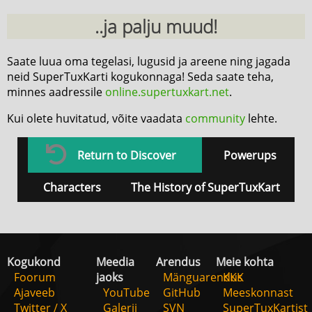
..ja palju muud!
Saate luua oma tegelasi, lugusid ja areene ning jagada
neid SuperTuxKarti kogukonnaga! Seda saate teha,
minnes aadressile
online.supertuxkart.net
.
Kui olete huvitatud, võite vaadata
community
lehte.
Return to Discover
Powerups
Characters
The History of SuperTuxKart
Kogukond
Meedia
Arendus
Meie kohta
Foorum
jaoks
Mänguarendus
KKK
Ajaveeb
YouTube
GitHub
Meeskonnast
Twitter / X
Galerii
SVN
SuperTuxKartist