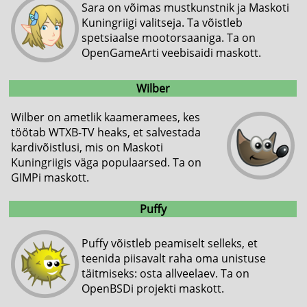
Sara on võimas mustkunstnik ja Maskoti
Kuningriigi valitseja. Ta võistleb
spetsiaalse mootorsaaniga. Ta on
OpenGameArti veebisaidi maskott.
Wilber
Wilber on ametlik kaameramees, kes
töötab WTXB-TV heaks, et salvestada
kardivõistlusi, mis on Maskoti
Kuningriigis väga populaarsed. Ta on
GIMPi maskott.
Puffy
Puffy võistleb peamiselt selleks, et
teenida piisavalt raha oma unistuse
täitmiseks: osta allveelaev. Ta on
OpenBSDi projekti maskott.