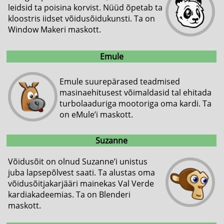
leidsid ta poisina korvist. Nüüd õpetab ta
kloostris iidset võidusõidukunsti. Ta on
Window Makeri maskott.
Emule
Emule suurepärased teadmised
masinaehitusest võimaldasid tal ehitada
turbolaaduriga mootoriga oma kardi. Ta
on eMule’i maskott.
Suzanne
Võidusõit on olnud Suzanne’i unistus
juba lapsepõlvest saati. Ta alustas oma
võidusõitjakarjääri mainekas Val Verde
kardiakadeemias. Ta on Blenderi
maskott.