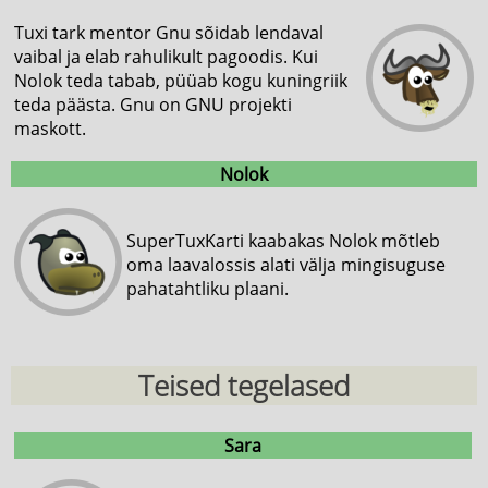
Tuxi tark mentor Gnu sõidab lendaval
vaibal ja elab rahulikult pagoodis. Kui
Nolok teda tabab, püüab kogu kuningriik
teda päästa. Gnu on GNU projekti
maskott.
Nolok
SuperTuxKarti kaabakas Nolok mõtleb
oma laavalossis alati välja mingisuguse
pahatahtliku plaani.
Teised tegelased
Sara