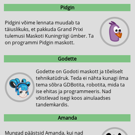
Pidgin
Pidgini võime lennata muudab ta
täiuslikuks, et pakkuda Grand Prixi
tulemusi Maskoti Kuningriigi ümber. Ta
on programmi Pidgin maskott.
Godette
Godette on Godoti maskott ja tõeliselt
tehnikatüdruk. Teda ei nähta kunagi ilma
tema sõbra GDBotita, robotita, mida ta
ise ehitas ja programmeeris. Nad
võistlevad isegi koos ainulaadses
tandemkardis.
Amanda
Mungad päästsid Amanda, kui nad