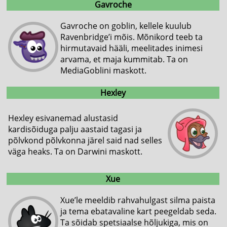
Gavroche
Gavroche on goblin, kellele kuulub
Ravenbridge’i mõis. Mõnikord teeb ta
hirmutavaid hääli, meelitades inimesi
arvama, et maja kummitab. Ta on
MediaGoblini maskott.
Hexley
Hexley esivanemad alustasid
kardisõiduga palju aastaid tagasi ja
põlvkond põlvkonna järel said nad selles
väga heaks. Ta on Darwini maskott.
Xue
Xue’le meeldib rahvahulgast silma paista
ja tema ebatavaline kart peegeldab seda.
Ta sõidab spetsiaalse hõljukiga, mis on