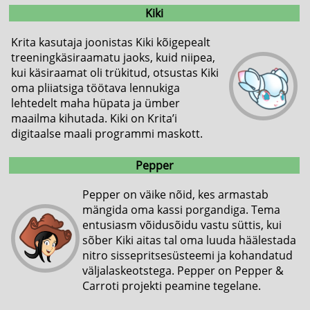
Kiki
Krita kasutaja joonistas Kiki kõigepealt
treeningkäsiraamatu jaoks, kuid niipea,
kui käsiraamat oli trükitud, otsustas Kiki
oma pliiatsiga töötava lennukiga
lehtedelt maha hüpata ja ümber
maailma kihutada. Kiki on Krita’i
digitaalse maali programmi maskott.
Pepper
Pepper on väike nõid, kes armastab
mängida oma kassi porgandiga. Tema
entusiasm võidusõidu vastu süttis, kui
sõber Kiki aitas tal oma luuda häälestada
nitro sissepritsesüsteemi ja kohandatud
väljalaskeotstega. Pepper on Pepper &
Carroti projekti peamine tegelane.