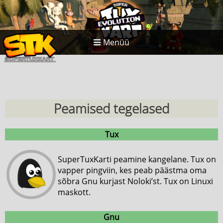
Menüü
Peamised tegelased
Tux
SuperTuxKarti peamine kangelane. Tux on
vapper pingviin, kes peab päästma oma
sõbra Gnu kurjast Noloki’st. Tux on Linuxi
maskott.
Gnu