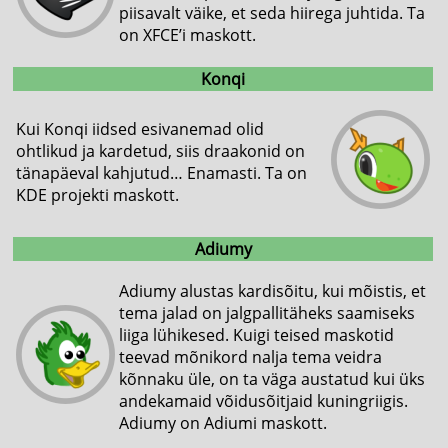
piisavalt väike, et seda hiirega juhtida. Ta
on XFCE’i maskott.
Konqi
Kui Konqi iidsed esivanemad olid
ohtlikud ja kardetud, siis draakonid on
tänapäeval kahjutud… Enamasti. Ta on
KDE projekti maskott.
Adiumy
Adiumy alustas kardisõitu, kui mõistis, et
tema jalad on jalgpallitäheks saamiseks
liiga lühikesed. Kuigi teised maskotid
teevad mõnikord nalja tema veidra
kõnnaku üle, on ta väga austatud kui üks
andekamaid võidusõitjaid kuningriigis.
Adiumy on Adiumi maskott.