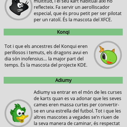
multitud, i el seu kart habitual així ho
reflecteix. Fa servir un aerolliscador
especial, que és prou petit per ser pilotat
per un ratolí. És la mascota del XFCE.
Konqi
Tot i que els ancestres del Konqui eren
perillosos i temuts, els dragons avui en
dia són inofensius… la major part del
temps. És la mascota del projecte KDE.
Adiumy
Adiumy va entrar en el món de les curses
de karts quan es va adonar que les seves
cames eren massa curtes per convertir-
se en una estrella del futbol. Tot i que les
altres mascotes a vegades se’n riuen de
la seva manera de caminar, és respectat