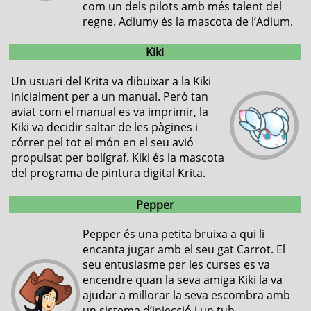
com un dels pilots amb més talent del
regne. Adiumy és la mascota de l’Adium.
Kiki
Un usuari del Krita va dibuixar a la Kiki
inicialment per a un manual. Però tan
aviat com el manual es va imprimir, la
Kiki va decidir saltar de les pàgines i
córrer pel tot el món en el seu avió
propulsat per bolígraf. Kiki és la mascota
del programa de pintura digital Krita.
Pepper
Pepper és una petita bruixa a qui li
encanta jugar amb el seu gat Carrot. El
seu entusiasme per les curses es va
encendre quan la seva amiga Kiki la va
ajudar a millorar la seva escombra amb
un sistema d’injecció i un tub