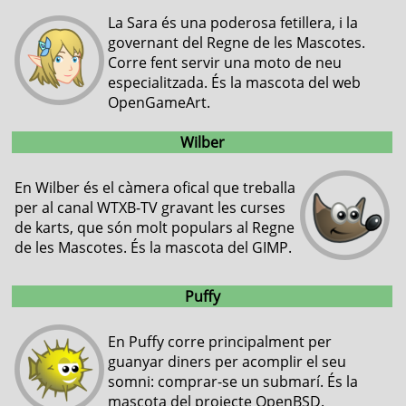
La Sara és una poderosa fetillera, i la
governant del Regne de les Mascotes.
Corre fent servir una moto de neu
especialitzada. És la mascota del web
OpenGameArt.
Wilber
En Wilber és el càmera ofical que treballa
per al canal WTXB-TV gravant les curses
de karts, que són molt populars al Regne
de les Mascotes. És la mascota del GIMP.
Puffy
En Puffy corre principalment per
guanyar diners per acomplir el seu
somni: comprar-se un submarí. És la
mascota del projecte OpenBSD.