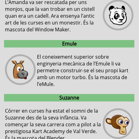
L’Amanda va ser rescatada per uns
monjos, que la van trobar en un cistell
quan era un cadell. Ara ensenya l’antic
art de les curses en un monestir. És la
mascota del Window Maker.
Emule
El coneixement superior sobre
enginyeria mecànica de l’Emule li va
permetre construir-se el seu propi kart
amb un motor turbo. És la mascota de
l’eMule.
Suzanne
Córrer en curses ha estat el somni de la
Suzanne des de la seva infància. Va
començar la seva carrera com a pilot a la
prestigiosa Kart Academy de Val Verde.
És la mascota del Blender.