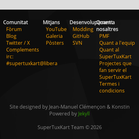
Comunitat
Mitjans
Desenvolupament
Quant a
Fòrum
YouTube
Modding
nosaltres
Blog
Galeria
GitHub
PMF
Twitter / X
Pòsters
SVN
Quant a l'equip
Complements
Quant al
irc:
SuperTuxKart
#supertuxkart@libera
Projectes que
fan servir el
SuperTuxKart
Termes i
condicions
Site designed by Jean-Manuel Clémençon & Konstin
Powered by
Jekyll
SuperTuxKart Team © 2026